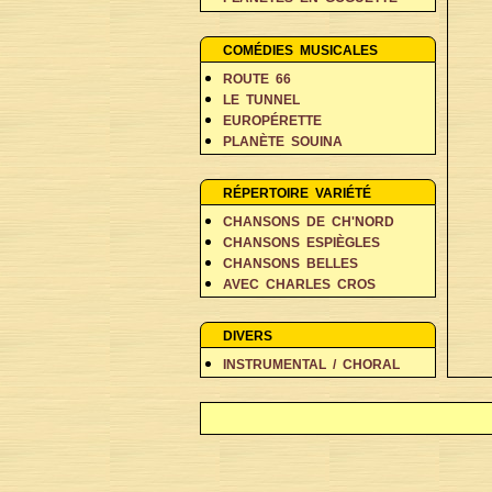
PERSONNAGES EN BALADE
RÊVES ET FANTAISIE
COMÉDIES MUSICALES
ROUTE 66
LE TUNNEL
EUROPÉRETTE
PLANÈTE SOUINA
DANS 500 ANS
RÉPERTOIRE VARIÉTÉ
CHANSONS DE CH'NORD
CHANSONS ESPIÈGLES
CHANSONS BELLES
AVEC CHARLES CROS
COIN DES POÈTES A-D
COIN DES POÈTES E-L
DIVERS
COIN DES POÈTES M-V
INSTRUMENTAL / CHORAL