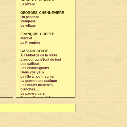
AUGUSTE BRIZEUX
Le lézard
GEORGES CHENNEVIÈRE
Un passant
Rengaine
Le village
FRANÇOIS COPPÉE
Menuet
La Première
GASTON COUTÉ
À l'Auberge de la route
L'amour qui s'fout de tout
Les cailloux
Les champignons
Dans vos yeux
La fille à not' meunier
La gommeuse pudique
Les mains blanches,
blanches...
Le pauvre gars
Sera celle qui m'aimera
La Toinon
Les trois chansons du carillon
ALPHONSE DAUDET
La Rêveuse