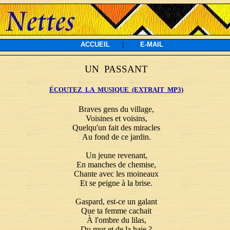
|
ACCUEIL
E-MAIL
UN PASSANT
ÉCOUTEZ LA MUSIQUE (EXTRAIT MP3)
Braves gens du village,
Voisines et voisins,
Quelqu'un fait des miracles
Au fond de ce jardin.
Un jeune revenant,
En manches de chemise,
Chante avec les moineaux
Et se peigne à la brise.
Gaspard, est-ce un galant
Que ta femme cachait
À l'ombre du lilas,
Du mur et de la haie ?