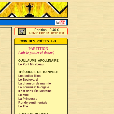
Partition : 0,40 €
Cliquer pour en savoir plus
COIN DES POÈTES A-D
PARTITION
(voir le panier ci-dessus)
-----
GUILLAUME APOLLINAIRE
Le Pont Mirabeau
THÉODORE DE BANVILLE
Les belles filles
Le Boulevard
La chanson de ma mie
La Fourmi et la cigale
Il est dans l'île lointaine
Le Midi
La Princesse
Ronde sentimentale
Le Thé