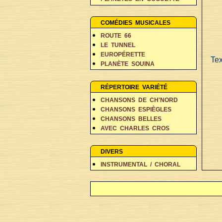
PERSONNAGES EN BALADE
RÊVES ET FANTAISIE
COMÉDIES MUSICALES
ROUTE 66
LE TUNNEL
EUROPÉRETTE
Tex
PLANÈTE SOUINA
DANS 500 ANS
RÉPERTOIRE VARIÉTÉ
CHANSONS DE CH'NORD
CHANSONS ESPIÈGLES
CHANSONS BELLES
AVEC CHARLES CROS
COIN DES POÈTES A-D
COIN DES POÈTES E-L
DIVERS
COIN DES POÈTES M-V
INSTRUMENTAL / CHORAL