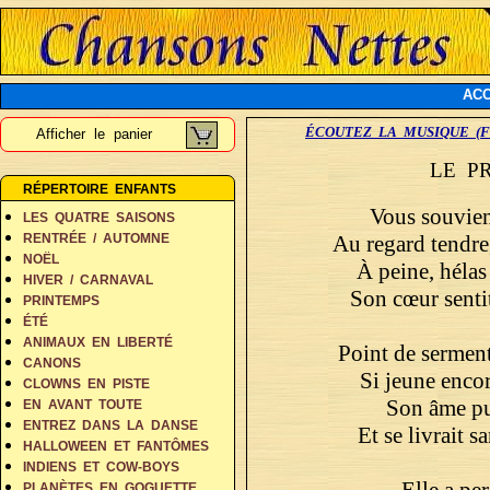
ACC
ÉCOUTEZ LA MUSIQUE (F
Afficher le panier
LE P
RÉPERTOIRE ENFANTS
Vous souvient
LES QUATRE SAISONS
Au regard tendre
RENTRÉE / AUTOMNE
NOËL
À peine, hélas
HIVER / CARNAVAL
Son cœur sentit
PRINTEMPS
ÉTÉ
ANIMAUX EN LIBERTÉ
Point de serment
CANONS
Si jeune encor
CLOWNS EN PISTE
Son âme pu
EN AVANT TOUTE
ENTREZ DANS LA DANSE
Et se livrait s
HALLOWEEN ET FANTÔMES
INDIENS ET COW-BOYS
Elle a per
PLANÈTES EN GOGUETTE