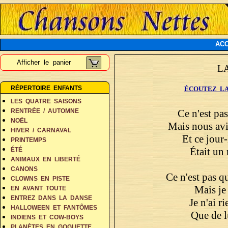
ACC
Afficher le panier
L
RÉPERTOIRE ENFANTS
ÉCOUTEZ LA
LES QUATRE SAISONS
Ce n'est pas
RENTRÉE / AUTOMNE
NOËL
Mais nous avi
HIVER / CARNAVAL
Et ce jour-
PRINTEMPS
Était un
ÉTÉ
ANIMAUX EN LIBERTÉ
CANONS
Ce n'est pas qu
CLOWNS EN PISTE
Mais je 
EN AVANT TOUTE
ENTREZ DANS LA DANSE
Je n'ai r
HALLOWEEN ET FANTÔMES
Que de lu
INDIENS ET COW-BOYS
PLANÈTES EN GOGUETTE