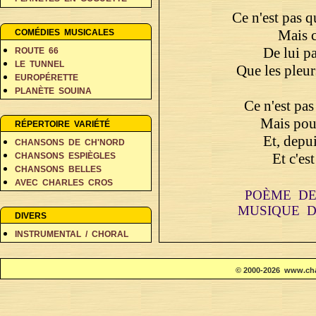
PERSONNAGES EN BALADE
Ce n'est pas q
RÊVES ET FANTAISIE
Mais c
COMÉDIES MUSICALES
De lui pa
ROUTE 66
LE TUNNEL
Que les pleu
EUROPÉRETTE
PLANÈTE SOUINA
Ce n'est pas
DANS 500 ANS
Mais pour
RÉPERTOIRE VARIÉTÉ
Et, depui
CHANSONS DE CH'NORD
Et c'es
CHANSONS ESPIÈGLES
CHANSONS BELLES
AVEC CHARLES CROS
POÈME DE
COIN DES POÈTES A-D
MUSIQUE 
COIN DES POÈTES E-L
DIVERS
COIN DES POÈTES M-V
INSTRUMENTAL / CHORAL
© 2000-2026 www.cha