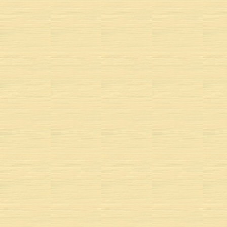
Tout en p
« 
POÈME 
MUSIQUE 