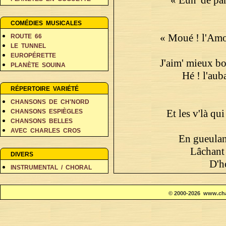
PERSONNAGES EN BALADE
RÊVES ET FANTAISIE
COMÉDIES MUSICALES
« Moué ! l'Amou
ROUTE 66
LE TUNNEL
EUROPÉRETTE
J'aim' mieux bou
PLANÈTE SOUINA
Hé ! l'aub
DANS 500 ANS
RÉPERTOIRE VARIÉTÉ
CHANSONS DE CH'NORD
Et les v'là qui
CHANSONS ESPIÈGLES
CHANSONS BELLES
AVEC CHARLES CROS
En gueulan
COIN DES POÈTES A-D
Lâchant 
COIN DES POÈTES E-L
DIVERS
COIN DES POÈTES M-V
D'h
INSTRUMENTAL / CHORAL
Au mitan de
© 2000-2026 www.cha
V'là l'grand Cl