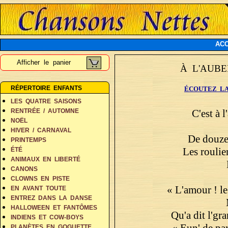
ACC
Afficher le panier
À L'AUB
RÉPERTOIRE ENFANTS
ÉCOUTEZ LA
LES QUATRE SAISONS
C'est à 
RENTRÉE / AUTOMNE
NOËL
HIVER / CARNAVAL
De douze 
PRINTEMPS
Les roulie
ÉTÉ
ANIMAUX EN LIBERTÉ
CANONS
CLOWNS EN PISTE
« L'amour ! les 
EN AVANT TOUTE
ENTREZ DANS LA DANSE
HALLOWEEN ET FANTÔMES
Qu'a dit l'gr
INDIENS ET COW-BOYS
« Eun' de par
PLANÈTES EN GOGUETTE