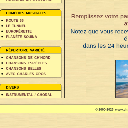
PERSONNAGES EN BALADE
RÊVES ET FANTAISIE
COMÉDIES MUSICALES
Remplissez votre pan
ROUTE 66
a
LE TUNNEL
Notez que vous rece
EUROPÉRETTE
PLANÈTE SOUINA
é
DANS 500 ANS
dans les 24 heur
RÉPERTOIRE VARIÉTÉ
CHANSONS DE CH'NORD
CHANSONS ESPIÈGLES
CHANSONS BELLES
AVEC CHARLES CROS
COIN DES POÈTES A-D
COIN DES POÈTES E-L
DIVERS
COIN DES POÈTES M-V
INSTRUMENTAL / CHORAL
© 2000-2026 www.cha