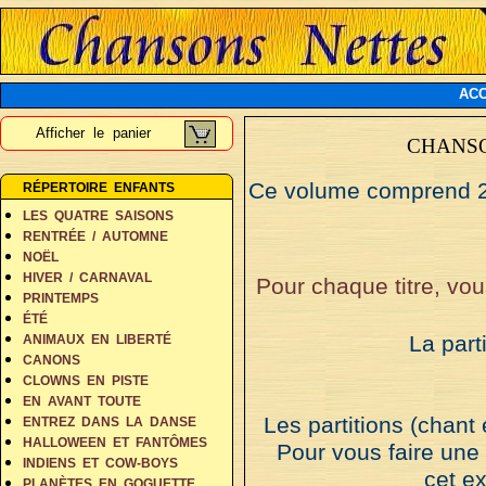
ACC
Afficher le panier
CHANS
Ce volume comprend 2 t
RÉPERTOIRE ENFANTS
LES QUATRE SAISONS
RENTRÉE / AUTOMNE
NOËL
HIVER / CARNAVAL
Pour chaque titre, vous
PRINTEMPS
ÉTÉ
La part
ANIMAUX EN LIBERTÉ
CANONS
CLOWNS EN PISTE
EN AVANT TOUTE
Les partitions (chant
ENTREZ DANS LA DANSE
HALLOWEEN ET FANTÔMES
Pour vous faire une
INDIENS ET COW-BOYS
cet ex
PLANÈTES EN GOGUETTE